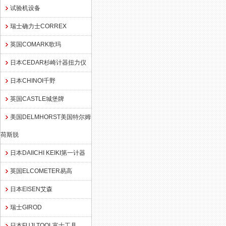
试验机设备
瑞士确力士CORREX
英国COMARK歌玛
日本CEDAR杉崎计器扭力仪
日本CHINOI千野
英国CASTLE城堡牌
美国DELMHORST美国特尔姆
荷斯脱
日本DAIICHI KEIKI第一计器
英国ELCOMETER易高
日本EISEN艾森
瑞士GIROD
日本FUJI TOOL富士工具