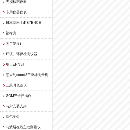
无损检测仪器
专用仪器仪表
日本基恩士/KEYENCE
福禄克
国产硬度计
环境、环保检测仪器
瑞士ERNST
意大利coord3三坐标测量机
三恩时色差仪
GOM三维扫描仪
马尔安装支架
马尔测针
马波斯在线主动测量仪