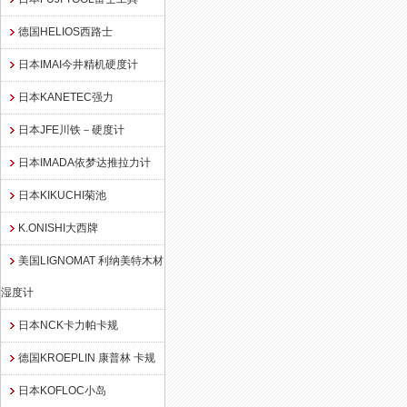
德国HELIOS西路士
日本IMAI今井精机硬度计
日本KANETEC强力
日本JFE川铁－硬度计
日本IMADA依梦达推拉力计
日本KIKUCHI菊池
K.ONISHI大西牌
美国LIGNOMAT 利纳美特木材
湿度计
日本NCK卡力帕卡规
德国KROEPLIN 康普林 卡规
日本KOFLOC小岛