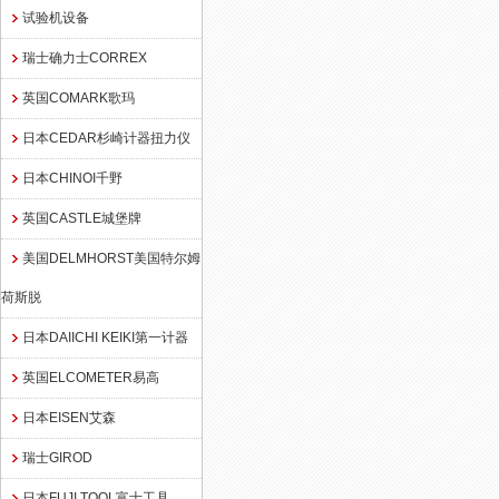
试验机设备
瑞士确力士CORREX
英国COMARK歌玛
日本CEDAR杉崎计器扭力仪
日本CHINOI千野
英国CASTLE城堡牌
美国DELMHORST美国特尔姆
荷斯脱
日本DAIICHI KEIKI第一计器
英国ELCOMETER易高
日本EISEN艾森
瑞士GIROD
日本FUJI TOOL富士工具