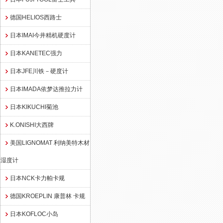
德国HELIOS西路士
日本IMAI今井精机硬度计
日本KANETEC强力
日本JFE川铁－硬度计
日本IMADA依梦达推拉力计
日本KIKUCHI菊池
K.ONISHI大西牌
美国LIGNOMAT 利纳美特木材
湿度计
日本NCK卡力帕卡规
德国KROEPLIN 康普林 卡规
日本KOFLOC小岛