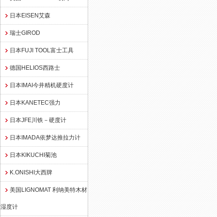
日本EISEN艾森
瑞士GIROD
日本FUJI TOOL富士工具
德国HELIOS西路士
日本IMAI今井精机硬度计
日本KANETEC强力
日本JFE川铁－硬度计
日本IMADA依梦达推拉力计
日本KIKUCHI菊池
K.ONISHI大西牌
美国LIGNOMAT 利纳美特木材
湿度计