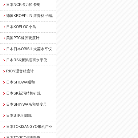
日本NCK卡力帕卡规
德国KROEPLIN 康普林 卡规
日本KOFLOC小岛
美国PTC橡胶硬度计
日本日本OBISHI大菱水平仪
日本RSK新潟理研水平仪
RION理音粘度计
日本SHOWA昭和
日本SK新泻精机针规
日本SHINWA亲和斜度尺
日本STK间隙规
日本TOKISANGYO东机产业
日本TOPCON拓普康