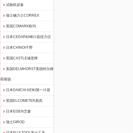
试验机设备
瑞士确力士CORREX
英国COMARK歌玛
日本CEDAR杉崎计器扭力仪
日本CHINOI千野
英国CASTLE城堡牌
美国DELMHORST美国特尔姆
荷斯脱
日本DAIICHI KEIKI第一计器
英国ELCOMETER易高
日本EISEN艾森
瑞士GIROD
日本FUJI TOOL富士工具