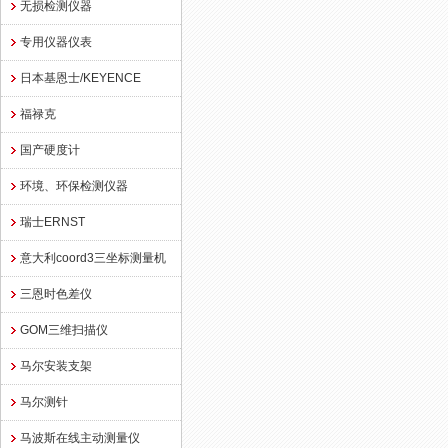
无损检测仪器
专用仪器仪表
日本基恩士/KEYENCE
福禄克
国产硬度计
环境、环保检测仪器
瑞士ERNST
意大利coord3三坐标测量机
三恩时色差仪
GOM三维扫描仪
马尔安装支架
马尔测针
马波斯在线主动测量仪