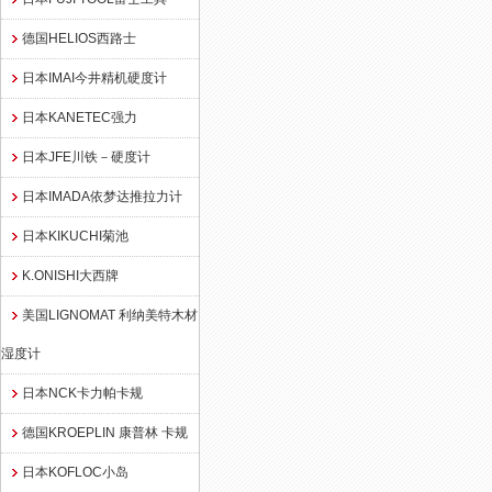
德国HELIOS西路士
日本IMAI今井精机硬度计
日本KANETEC强力
日本JFE川铁－硬度计
日本IMADA依梦达推拉力计
日本KIKUCHI菊池
K.ONISHI大西牌
美国LIGNOMAT 利纳美特木材
湿度计
日本NCK卡力帕卡规
德国KROEPLIN 康普林 卡规
日本KOFLOC小岛