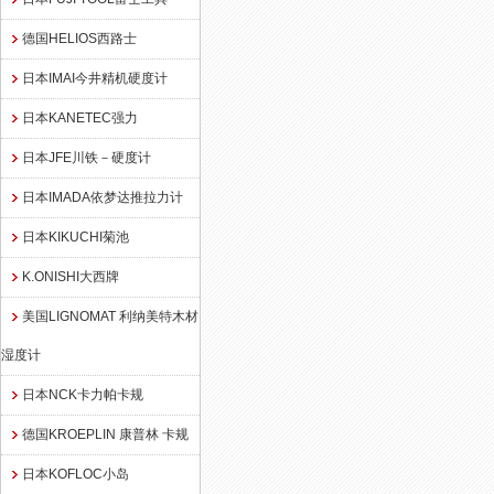
德国HELIOS西路士
日本IMAI今井精机硬度计
日本KANETEC强力
日本JFE川铁－硬度计
日本IMADA依梦达推拉力计
日本KIKUCHI菊池
K.ONISHI大西牌
美国LIGNOMAT 利纳美特木材
湿度计
日本NCK卡力帕卡规
德国KROEPLIN 康普林 卡规
日本KOFLOC小岛