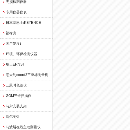
无损检测仪器
专用仪器仪表
日本基恩士/KEYENCE
福禄克
国产硬度计
环境、环保检测仪器
瑞士ERNST
意大利coord3三坐标测量机
三恩时色差仪
GOM三维扫描仪
马尔安装支架
马尔测针
马波斯在线主动测量仪