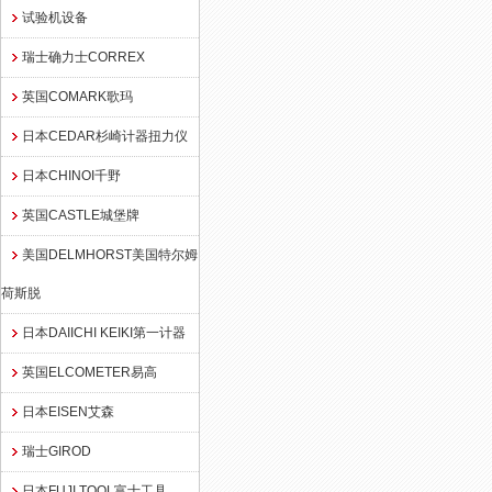
试验机设备
瑞士确力士CORREX
英国COMARK歌玛
日本CEDAR杉崎计器扭力仪
日本CHINOI千野
英国CASTLE城堡牌
美国DELMHORST美国特尔姆
荷斯脱
日本DAIICHI KEIKI第一计器
英国ELCOMETER易高
日本EISEN艾森
瑞士GIROD
日本FUJI TOOL富士工具