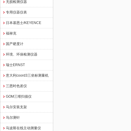
无损检测仪器
专用仪器仪表
日本基恩士/KEYENCE
福禄克
国产硬度计
环境、环保检测仪器
瑞士ERNST
意大利coord3三坐标测量机
三恩时色差仪
GOM三维扫描仪
马尔安装支架
马尔测针
马波斯在线主动测量仪