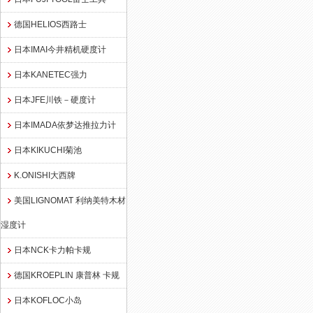
德国HELIOS西路士
日本IMAI今井精机硬度计
日本KANETEC强力
日本JFE川铁－硬度计
日本IMADA依梦达推拉力计
日本KIKUCHI菊池
K.ONISHI大西牌
美国LIGNOMAT 利纳美特木材
湿度计
日本NCK卡力帕卡规
德国KROEPLIN 康普林 卡规
日本KOFLOC小岛