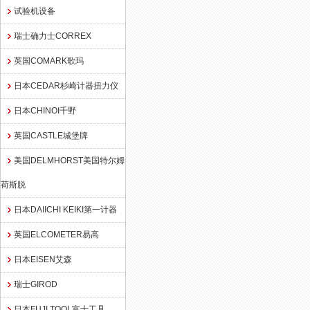
试验机设备
瑞士确力士CORREX
英国COMARK歌玛
日本CEDAR杉崎计器扭力仪
日本CHINOI千野
英国CASTLE城堡牌
美国DELMHORST美国特尔姆
荷斯脱
日本DAIICHI KEIKI第一计器
英国ELCOMETER易高
日本EISEN艾森
瑞士GIROD
日本FUJI TOOL富士工具