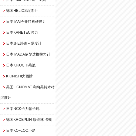
德国HELIOS西路士
日本IMAI今井精机硬度计
日本KANETEC强力
日本JFE川铁－硬度计
日本IMADA依梦达推拉力计
日本KIKUCHI菊池
K.ONISHI大西牌
美国LIGNOMAT 利纳美特木材
湿度计
日本NCK卡力帕卡规
德国KROEPLIN 康普林 卡规
日本KOFLOC小岛