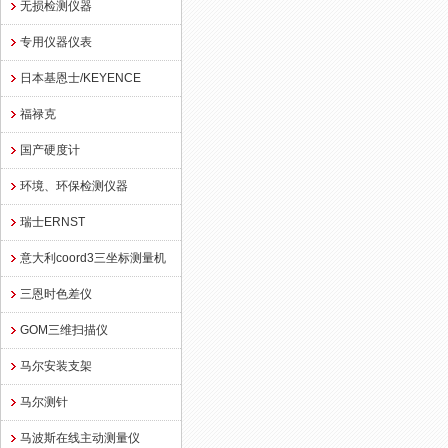
无损检测仪器
专用仪器仪表
日本基恩士/KEYENCE
福禄克
国产硬度计
环境、环保检测仪器
瑞士ERNST
意大利coord3三坐标测量机
三恩时色差仪
GOM三维扫描仪
马尔安装支架
马尔测针
马波斯在线主动测量仪