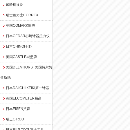
试验机设备
瑞士确力士CORREX
英国COMARK歌玛
日本CEDAR杉崎计器扭力仪
日本CHINOI千野
英国CASTLE城堡牌
美国DELMHORST美国特尔姆
荷斯脱
日本DAIICHI KEIKI第一计器
英国ELCOMETER易高
日本EISEN艾森
瑞士GIROD
日本FUJI TOOL富士工具