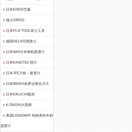
日本EISEN艾森
瑞士GIROD
日本FUJI TOOL富士工具
德国HELIOS西路士
日本IMAI今井精机硬度计
日本KANETEC强力
日本JFE川铁－硬度计
日本IMADA依梦达推拉力计
日本KIKUCHI菊池
K.ONISHI大西牌
美国LIGNOMAT 利纳美特木材
湿度计