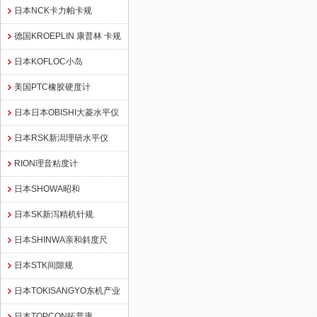
日本NCK卡力帕卡规
德国KROEPLIN 康普林 卡规
日本KOFLOC小岛
美国PTC橡胶硬度计
日本日本OBISHI大菱水平仪
日本RSK新潟理研水平仪
RION理音粘度计
日本SHOWA昭和
日本SK新泻精机针规
日本SHINWA亲和斜度尺
日本STK间隙规
日本TOKISANGYO东机产业
日本TOPCON拓普康